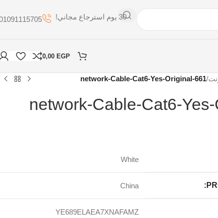
30 يوم استرجاع مجاني!
01091115705
0,00
EGP
نت
/
network-Cable-Cat6-Yes-Original-661
network-Cable-Cat6-Yes-
White
PR
China
YE689ELAEA7XNAFAMZ