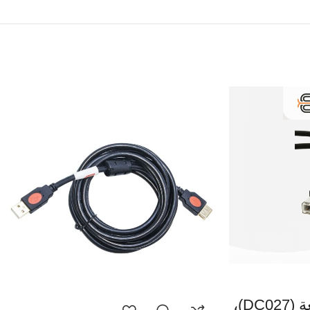
2B، تو بي، كابل طابعة (DC027)،