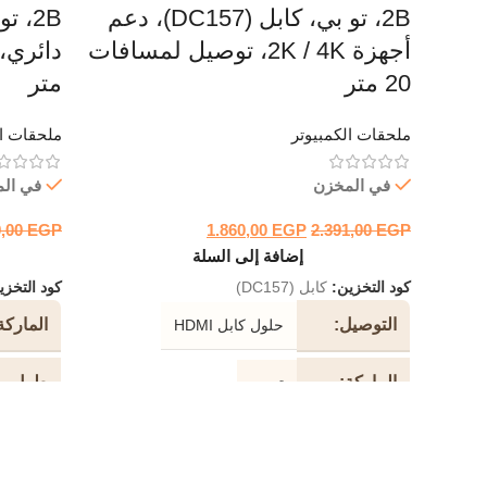
2B، تو بي، كابل (DC157)، دعم
أجهزة 2K / 4K، توصيل لمسافات
20 متر
متر
ملحقات الكمبيوتر
ملحقات ال
في المخزن
في ال
9,00
EGP
1.860,00
EGP
2.391,00
EGP
إضافة إلى السلة
كود التخزين:
كابل (DC157)
كود التخز
التوصيل
الماركة
حلول كابل HDMI
الماركة
طول
تو بي
الكابل
دعم جهاز
2K / 4K
لون الك