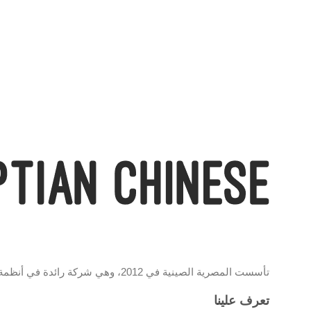
تأسست المصرية الصينية في 2012، وهي شركة رائدة في أنظمة المراقبة والشبكات، تحمل علامة EC وموزع معتمد لمنتجات تي بي لينك، وتقدم حلولًا تقنية مبتكرة تجمع بين الجودة والتكنولوجيا الحديثة
تعرف علينا