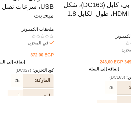
2B، تو بي، كابل (DC163)، شكل
دائري، HDMI، طول الكابل 1.8
ميجابت
ملحقات الكمبيوتر
كمبيوتر
في المخزن
مخزن
372,00
EGP
34
EGP
243,00
إضافة إلى الس
إضافة إلى السلة
كود التخزين:
(DC027)
ين:
(DC163)
الماركة
2B
2B
لون
أسود
1.8 متر
طول
10 متر
الكابل
ابل
أسود