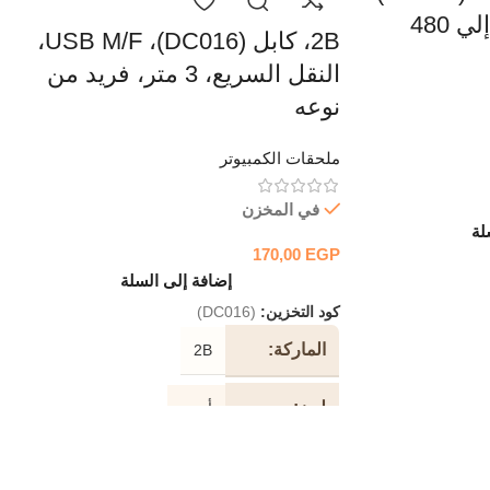
USB، سرعات تصل إلي 480
2B، كابل (DC016)، USB M/F،
النقل السريع، 3 متر، فريد من
نوعه
ملحقات الكمبيوتر
في المخزن
لة
170,00
EGP
إضافة إلى السلة
كود التخزين:
(DC016)
الماركة
2B
لون
أسود
طول
1.5 متر
الكابل