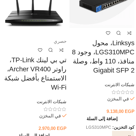
حصري
Linksys، محول
LGS310MPC، وجود 8
تي بي لينك TP-Link،
منافذ، 110 واط، وصلة
راوتر Archer VR400،
2 Gigabit SFP
الاستمتاع بأفضل شبكة
شبكات الانترنت
Wi-Fi
في المخزن
شبكات الانترنت
9.138,00
EGP
في المخزن
إضافة إلى السلة
كود التخزين:
LGS310MPC
2.970,00
EGP
إضافة إلى السلة