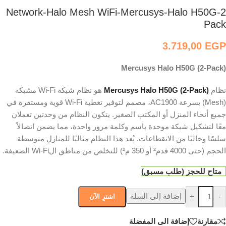
Network-Halo Mesh WiFi-Mercusys-Halo H50G-2
Pack
3.719,00
EGP
Mercusys Halo H50G (2-Pack)
نظام
Mercusys Halo H50G (2-Pack)
هو نظام شبكة Wi-Fi مشبكة
(Mesh) بسرعة AC1900، مصمم لتوفير تغطية Wi-Fi قوية ومستقرة في
جميع أنحاء المنزل أو المكتب الصغير. يتكون النظام من وحدتين تعملان
معًا لتشكيل شبكة موحدة باسم وكلمة مرور واحدة، مما يضمن اتصالاً
سلسًا وخاليًا من الانقطاعات. يُعد هذا النظام مثاليًا للمنازل متوسطة
الحجم (حتى 4000 قدم² أو 350 م²) للتخلص من مناطق الWi-Fi الضعيفة.
متاح للحجز (طلب مسبق)
إضافة إلى السلة
+
-
اشترِ الآن
مقارنة
إضافة الى المفضلة