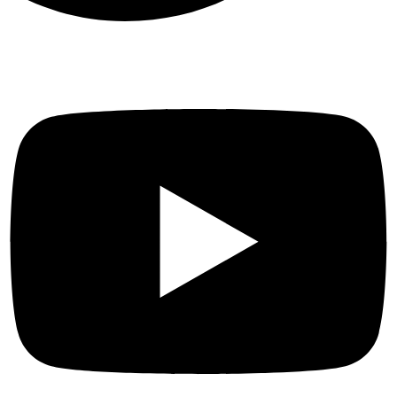
أدوات التشخيص
USB
دعم مشاركة USB Samba
(التخزين) / خادم FTP / خادم
الوسائط / الطابعة خادم ، مودم
3G / 4G
BEAMFORMING
5 جيجا هرتز
متطلبات
النظام
Microsoft Windows XP / 7/8 /
8.1 / 10 أو MAC OS أو NetWare
أو UNIX أو Linux إنترنت
إكسبلورر ، فايرفوكس ، كروم ،
سفاري أو أي متصفح آخر يدعم
جافا الاشتراك مع مزود خدمة
الإنترنت (للوصول إلى الإنترنت)