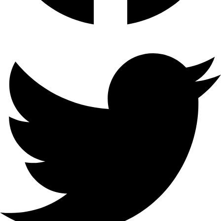
منافذ لكل مجموعة
قوة
الإرسال
ميزات
الأمان
2.4 جيجا هرتز <20 ديسيبل
(EIRP) 5 جيجا هرتز <23 ديسيبل
مصادقة 802.1x Radiusتطفل
(EIRP)
DHCPربط IP-MACأمن المنفذ
(256 كحد أقصى لكل منفذ)منع
هجوم DOSعزل المنفذ (المنافذ
الامان
المحمية)
اللاسلكي
64/128-bit WEP، WPA / WPA2،
WPA-PSK / WPA-PSK2 التشفير
وتصفية MAC اللاسلكية
الإدارة
على الويب (HTTP) ، الإدارة عن
بعد ،واجهة سطر الأوامر ، SSL لـ
TR-069 ، SNMP v1 / 2c ، البرامج
الثابتة المستندة إلى الويب ترقية