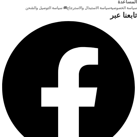
المساعدة
سياسة الخصوصية
سياسة الاستبدال والاسترجاع
🚚 سياسة التوصيل والشحن
1920 × 1080/60 هرتز ، 1280 ×
INTERFACE
تابعنا عبر
1024/60 هرتز ، 1280 × 720/60
&
هرتز
BUTTON
وضع
1× RESET Button 1× MicroSD
إخراج
Card Slot (Up to 512 GB)
الفيديو
MAXIMUM
مخرج مستقل HDMI / VGA
RESOLUTION
إدخال
1080p Full HD (1920 × 1080 px)
الصوت
FRAME
1-ch ، RCA (2.0 Vp-p ، 1 KΩ)
RATE
مخرج
15/20/25/30 fps (Default 15 fps,
الصوت
can be set up to 30 fps)
1-ch ، RCA (خطي ، 1 KΩ)