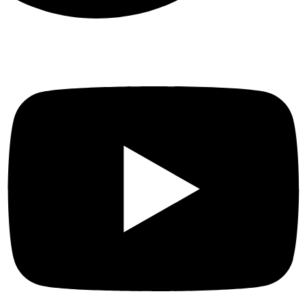
8 MP (30 fps) / 4-ch @ 4 MP
(30 fps) / 8-ch @ 1080p (30 fps)
On-Device Machine Learning
128-bit AES Encryption with
SSL/TLS WPA/WPA2-PSK
الاتصال
عن
128 الفصل
بعد
AI
DETECTION
بروتوكول
Motion Detection Person
الشبكة
Detection BabyCry Detection
TCP / IP و DHCP و IPv4 و IPv6
و DNS و DDNS و NTP و RTSP و
SADP و SMTP و SNMP و NFS
و iSCSI و ISUP و UPnP ™ و
HTTP و HTTPS
واجهة
الشبكة
1 ، RJ-45 10/100/1000 Mbps