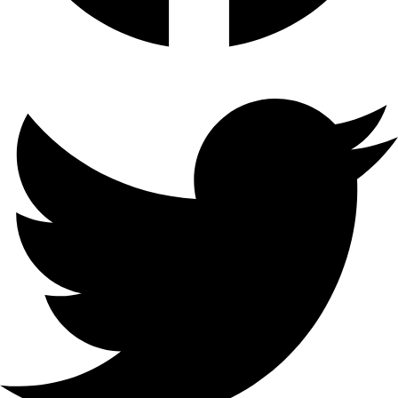
NETWORK
CONNECTIVITY
صوت
ثنائي
Connect via Wi-Fi or Ethernet
cable
الاتجاه
AUDIO
1-ch ، RCA (2.0 Vp-p ، 1kΩ ،
باستخدام إدخال الصوت)
INPUT
&
تنسيق
OUTPUT
الترميز
Built-in Microphone and
Speaker
H.265 / H.265 + / H.264 / H.264
+
AUDIO
القدرة
COMMUNICATION
على
فك
Two-Way Audio with Noise
Cancellation
التشفير
SECURITY
1-ch @ 12 MP (30 fps) / 2-ch @