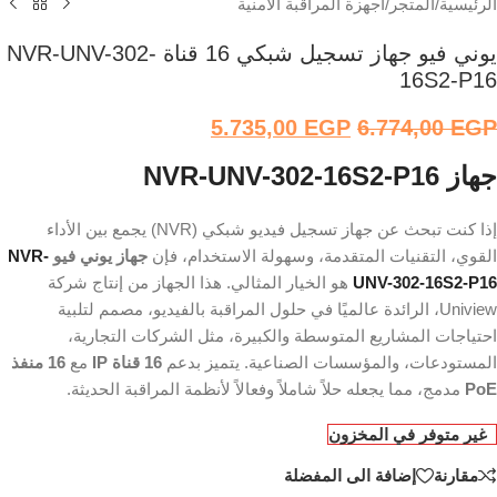
الرئيسية
/
المتجر
/
أجهزة المراقبة الأمنية
يوني فيو جهاز تسجيل شبكي 16 قناة NVR-UNV-302-
16S2-P16
5.735,00
EGP
6.774,00
EGP
جهاز NVR-UNV-302-16S2-P16
إذا كنت تبحث عن جهاز تسجيل فيديو شبكي (NVR) يجمع بين الأداء
القوي، التقنيات المتقدمة، وسهولة الاستخدام، فإن
جهاز يوني فيو
NVR-
UNV-302-16S2-P16
هو الخيار المثالي. هذا الجهاز من إنتاج شركة
Uniview، الرائدة عالميًا في حلول المراقبة بالفيديو، مصمم لتلبية
احتياجات المشاريع المتوسطة والكبيرة، مثل الشركات التجارية،
المستودعات، والمؤسسات الصناعية. يتميز بدعم
16 قناة IP
مع
16 منفذ
PoE
مدمج، مما يجعله حلاً شاملاً وفعالاً لأنظمة المراقبة الحديثة.
غير متوفر في المخزون
مقارنة
إضافة الى المفضلة