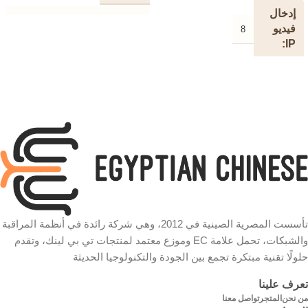
إدخال
1/2.8” Progressive Scan CMOS
فيديو
8
Not Starlight Sensor’
IP
LENS
عرض
النطاق
Focal Length: 3.83mm Aperture:
F2.4Field of View:107.52°
الترددي
(Diagonal), 88.11°(Horizontal),
الوارد
46.65°(Vertical)
80 ميجابت في الثانية
MOTION
RANGE
النطاق
الترددي
Pan Mechanical Range: 340°
الصادر
Tilt Mechanical Range: 70°
تأسست المصرية الصينية في 2012، وهي شركة رائدة في أنظمة المراقبة
والشبكات، تحمل علامة EC وموزع معتمد لمنتجات تي بي لينك، وتقدم
160 ميجابت في الثانية
NIGHT
حلولًا تقنية مبتكرة تجمع بين الجودة والتكنولوجيا الحديثة
VISION
تعرف علينا
خرج
من نحن
المتجر
تواصل معنا
VGA
850 nm IR LED (40 ft )