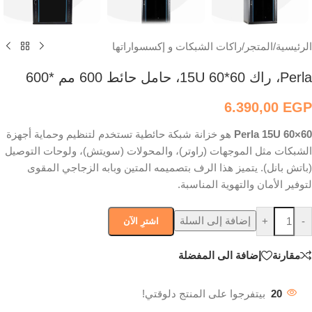
الرئيسية
/
المتجر
/
راكات الشبكات و إكسسواراتها
Perla، راك 15U 60*60، حامل حائط 600 مم *600
6.390,00
EGP
Perla 15U 60×60
هو خزانة شبكة حائطية تستخدم لتنظيم وحماية أجهزة
الشبكات مثل الموجهات (راوتر)، والمحولات (سويتش)، ولوحات التوصيل
(باتش بانل). يتميز هذا الرف بتصميمه المتين وبابه الزجاجي المقوى
لتوفير الأمان والتهوية المناسبة.
إضافة إلى السلة
+
-
اشترِ الآن
مقارنة
إضافة الى المفضلة
20
بيتفرجوا على المنتج دلوقتي!