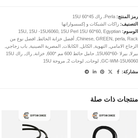
رمز المنتج:
Perla، راك 15U 60*45
التصنيف:
راكات الشبكات و إكسسواراتها
الوسوم:
Egyptian
,
15U Perl 15U 60*60
,
15U -15U6060
,
15U
Rack
,
perla
,
GREEN
,
Chinese
,
أفضل خزانة الحائط
,
افضل نوع من
الزجاج الامامي
,
التهوية
,
الكابل
,
الكابلات
,
المصرية الصينية
,
باب زجاجي
,
بيرلا
,
بيرلا -15U60*60
,
حامل حائط 600 مم *600
,
خزانة
,
راك
,
راك 15U
GC-WM-15U6060
,
لوحات
,
لوحات 2
,
مروحة 15U
مشاركة:
منتجات ذات صلة