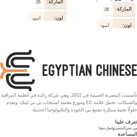
الماركة
2B
الماركة
2B
لون
أسود
لون
أسود
طول
10 متر
الكابل
طول
3 متر
الكابل
نوع
طابعة
الكابل
نوع
طابعة
الكابل
سرعة
سرعة
480 ميجابت في الثانية
تأسست المصرية الصينية في 2012، وهي شركة رائدة في أنظمة المراقبة
480 ميجابت في الثانية
والشبكات، تحمل علامة EC وموزع معتمد لمنتجات تي بي لينك، وتقدم
شكل
حلولًا تقنية مبتكرة تجمع بين الجودة والتكنولوجيا الحديثة
دائري
الكابل
شكل
دائري
تعرف علينا
الكابل
من نحن
المتجر
تواصل معنا
خامة
المساعدة
مطلية بالذهب