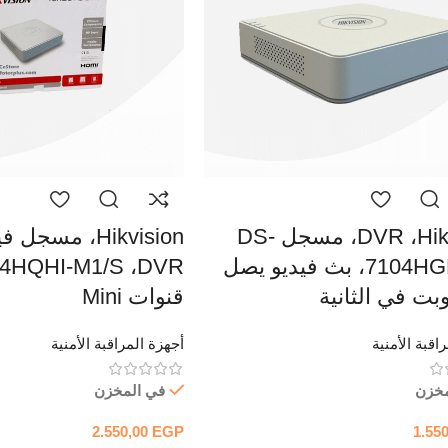
DVR ،Hikvision، مسجل DS-
7104HGHI-M1، بث فيديو يصل
قنوات Mini
اقبة الأمنية
أجهزة المراقبة الأمنية
مخزن
في المخزن
2.550,00
EGP
1.55