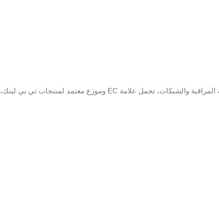
معدل البت
64 كيلو بايت في الثانية
32 كيلوبت في الثانية إلى 4 ميجا بايت في
الصوت
إدخال فيديو
فق
فيديو وصوت
1-ch (حتى 5-ch)
IP
وضع IP
G.711u
المحسن قيد
التشغيل
لبث
64 كيلو بايت في الثانية
قناتان (حتى 6 قنوات) 
ميجابكسل د
H.264 + / H.264 IP
واجهة
1-ch (حتى 5-ch)دقة تصل إلى 1080 بكسلدعم
كاميرات H.265 + / H.265 / H.264 + / H.264
.0 Vp-p ، 75 Ω
coaxitron