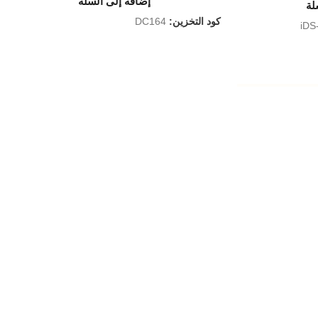
إضافة إلى السلة
لة
كود التخزين:
DC164
iDS
H.265 Pro + / H
ت