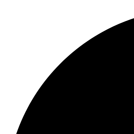
24 ميجابت في الثانية إدخال الفيديو التناظري 4-
RJ45 1 واجهة إيثرنت ذاتية