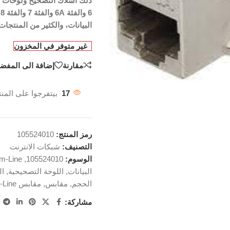
6
البيانات، والكثير من المنتجات
غير متوفر في المخزون
مقارنة
إضافة الى المفضل
17
بيتفرجوا على المنت
رمز المنتج:
105524010
التصنيف:
شبكات الانترنت
الوسوم:
105524010
,
m-Line
البيانات
,
اللوحة التصحيحية
,
ال
الحجم
,
مقابس
,
مقابس Premium-Line
مشاركة: