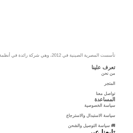
الموصلات
الثانية
نوع الد
ضغط
الصوت
تأسست المصرية الصينية في 2012، وهي شركة رائدة في أنظمة المراقبة والشبكات، تحمل علامة EC وموزع معتمد لمنتجات تي بي لينك، وتقدم حلولًا تقنية مبتكرة تجمع بين الجودة والتكنولوجيا الحديثة
معدل ا
تعرف علينا
الصوت
من نحن
المتجر
إدخال
تواصل معنا
فيديو
المساعدة
سياسة الخصوصية
سياسة الاستبدال والاسترجاع
IP
🚚 سياسة التوصيل والشحن
تابعنا عبر