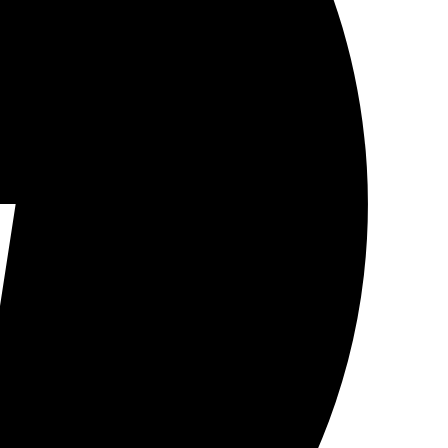
الابعاد
(عرض × 