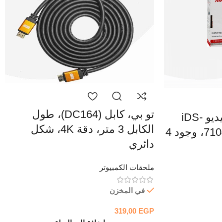
تو بي، كابل (DC164)، طول
Hikvision، مسجل فيديو iDS-
الكابل 3 متر، دقة 4K، شكل
7104HQHI-M1/S ،DVR، وجود 4
دائري
ملحقات الكمبيوتر
في المخزن
319,00
EGP