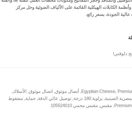
ذلك أسلاك التصحيح ولوحات التوصيل والمنافذ وحجر المفاتيح ومكونات محطات العمل للفئة 5e والفئة
 والفئة 6A والفئة 7 والفئة 8 وأنظمة الكابلات الهيكلية القائمة على الألياف الضوئية وحل مركز
 عالية الجودة، بسعر رائع.
ة
ج دلوقتي!
Premiu
,
Egyptian Chinese
,
أتصال موثوق
,
اتصال موثوق
,
الأسلاك
,
مصرية الصينية
,
بزاوية 180 درجة
,
توصيل عالي الدقة
,
حماية
,
مضغوط
,
مقبس
,
مقبس محمي 105524010