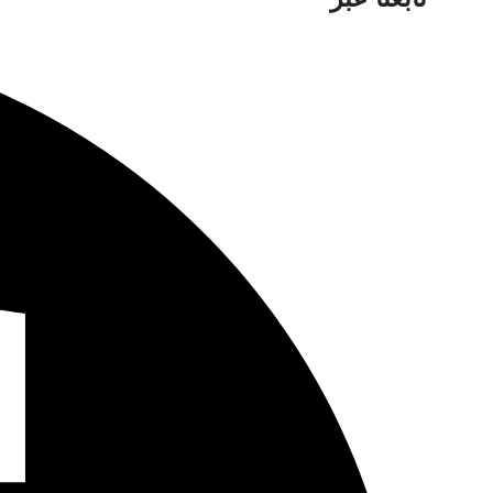
إدخال
الفيديو
التناظ
اتصال coaxitron
إجمالي
النطاق
الترددي
واجهة
الشبكة
إيثرنت ذ
الاتصال