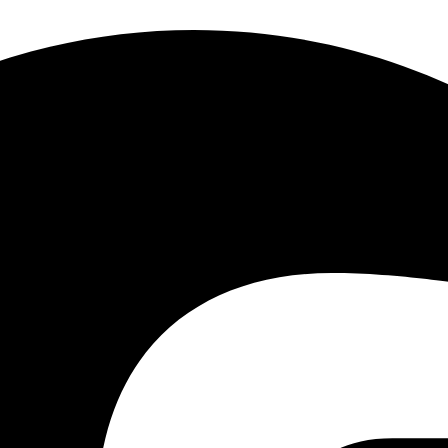
عرض
النطاق
ري
الترددي
4-الفصلواجهة BNC (1.0 Vp-p ، 75 Ω) ، تدعم
الفصل
إجمالي
64 ميجابت في الثانية
النطاق
72 ميجابت في الثانية
الترددي
الاتصال عن
32
بعد
1 ، RJ45 10/100 ميجابت في الثانية واجهة
اتية التكيف
واجهة
الشبكة
ات
32
1 ، 0M / 100M
التكيف