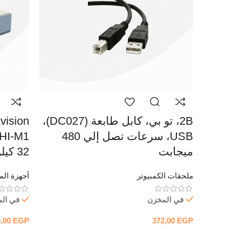
2B، تو بي، كابل طابعة (DC027)،
USB، سرعات تصل إلي 480
ميجابت
32 كيلوبت في الثانية
ملحقات الكمبيوتر
أجهزة المر
في المخزن
في ال
0,00
EGP
372,00
EGP