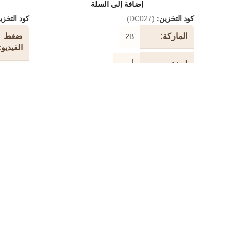
إضافة إلى السلة
كود التخزين:
(DC027)
كود التخز
الماركة
ضغط
2B
الفيديو
لون
أسود
264 + /
H.264
طول
10 متر
الكابل
قرار
الترميز
نوع الكابل
طابعة
سرعة
480 ميجابت في الثانية
دفق
CIF
شكل
دائري
الكابل
معدل ب
الفيديو
خامة
مطلية بالذهب