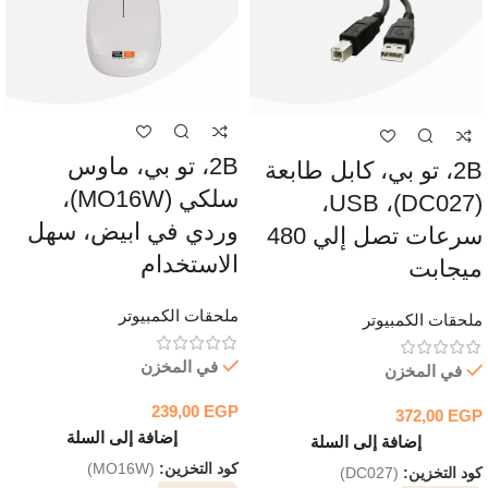
2B، تو بي، ماوس
2B، تو بي، كابل طابعة
سلكي (MO16W)،
(DC027)، USB،
وردي في ابيض، سهل
سرعات تصل إلي 480
الاستخدام
ميجابت
ملحقات الكمبيوتر
ملحقات الكمبيوتر
في المخزن
في المخزن
239,00
EGP
372,00
EGP
إضافة إلى السلة
إضافة إلى السلة
كود التخزين:
(MO16W)
كود التخزين:
(DC027)