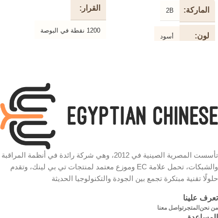
القرار
الماركة
2B
1200 نقطة في البوصة
لون
أسود
جهاز
استشعار بصري
طول
10 متر
الكابل
نوع
USB
الاتصال
نوع
طابعة
الكابل
وظيفة
الضوئية السلكية
الفأرة
سرعة
الون
وردي في أبيض
تأسست المصرية الصينية في 2012، وهي شركة رائدة في أنظمة المراقبة
480 ميجابت في الثانية
والشبكات، تحمل علامة EC وموزع معتمد لمنتجات تي بي لينك، وتقدم
حلولًا تقنية مبتكرة تجمع بين الجودة والتكنولوجيا الحديثة
التوصيل
سلكي
شكل
دائري
الكابل
تعرف علينا
الماركة
2B
من نحن
المتجر
تواصل معنا
المساعدة
خامة