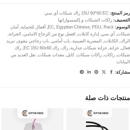
رمز المنتج:
15U 60*60 EC راك شبكات أي سي
التصنيف:
راكات الشبكات و إكسسواراتها
الوسوم:
Rack
,
PDU
,
Egyptian Chinese
,
EC
,
أقفال للحماية
,
أمان
شبكات
,
أي سي
,
إدارة كابلات
,
افضل نوع من الزجاج الامامي
,
الخزانة
,
الراك
,
الكابلات
,
المصرية الصينية
,
باب أمامي
,
باب زجاجي مقوى
,
تبريد
فعال
,
خزانة
,
خزانة شبكات جدارية
,
راك
,
راك EC 15U 60x60
,
راك
شبكات
,
راكات
,
راكات سبكات
,
كابل
,
معدات شبكات
,
نقل العديد من
البيانات
مشاركة:
منتجات ذات صلة