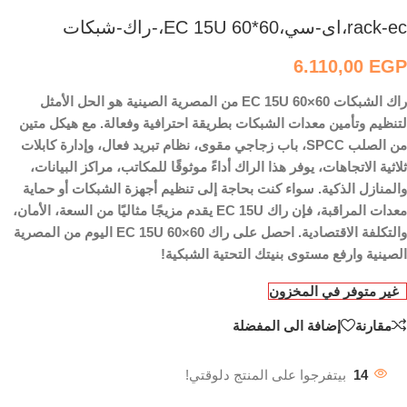
rack-ec،اى-سي،EC 15U 60*60،-راك-شبكات
6.110,00
EGP
راك الشبكات EC 15U 60×60 من المصرية الصينية هو الحل الأمثل
لتنظيم وتأمين معدات الشبكات بطريقة احترافية وفعالة. مع هيكل متين
من الصلب SPCC، باب زجاجي مقوى، نظام تبريد فعال، وإدارة كابلات
ثلاثية الاتجاهات، يوفر هذا الراك أداءً موثوقًا للمكاتب، مراكز البيانات،
والمنازل الذكية. سواء كنت بحاجة إلى تنظيم أجهزة الشبكات أو حماية
معدات المراقبة، فإن راك EC 15U يقدم مزيجًا مثاليًا من السعة، الأمان،
والتكلفة الاقتصادية. احصل على راك EC 15U 60×60 اليوم من المصرية
الصينية وارفع مستوى بنيتك التحتية الشبكية!
غير متوفر في المخزون
مقارنة
إضافة الى المفضلة
14
بيتفرجوا على المنتج دلوقتي!