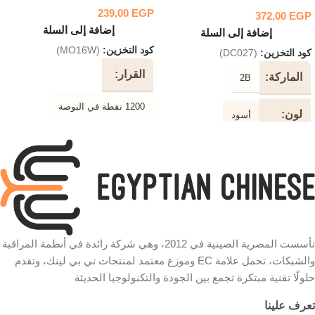
239,00
EGP
372,00
EGP
إضافة إلى السلة
إضافة إلى السلة
كود التخزين:
(MO16W)
كود التخزين:
(DC027)
القرار
الماركة
2B
1200 نقطة في البوصة
لون
أسود
جهاز
استشعار بصري
طول
10 متر
الكابل
نوع
USB
الاتصال
نوع
طابعة
الكابل
وظيفة
الضوئية السلكية
تأسست المصرية الصينية في 2012، وهي شركة رائدة في أنظمة المراقبة
الفأرة
سرعة
والشبكات، تحمل علامة EC وموزع معتمد لمنتجات تي بي لينك، وتقدم
حلولًا تقنية مبتكرة تجمع بين الجودة والتكنولوجيا الحديثة
الون
وردي في أبيض
480 ميجابت في الثانية
تعرف علينا