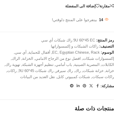
مقارنة
إضافة الى المفضلة
14
بيتفرجوا على المنتج دلوقتي!
رمز المنتج:
9U 60*45 EC راك شبكات أي سي
التصنيف:
راكات الشبكات و إكسسواراتها
الوسوم:
Rack
,
Egyptian Chinese
,
EC
,
أقفال للحماية
,
أي سي
,
إكسسوارات شبكات
,
افضل نوع من الزجاج الامامي
,
الخزانة
,
الراك
,
الكابلات
,
المصرية الصينية
,
باب أمامي
,
تنظيم أجهزة الشبكة
,
تهوية راك
,
خزانة
,
خزانة شبكات
,
راك
,
راك سيرفر
,
راك شبكات 9U 60*45
,
راكات
,
راكات سبكات
,
شبكات كمبيوتر
,
كابل
,
نقل العديد من البيانات
مشاركة:
منتجات ذات صلة