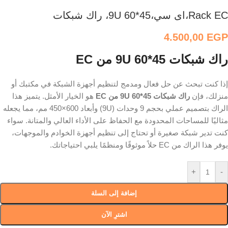
Rack EC،اى سي،9U 60*45، راك شبكات
4.500,00
EGP
راك شبكات 9U 60*45 من EC
إذا كنت تبحث عن حل فعال ومدمج لتنظيم أجهزة الشبكة في مكتبك أو
منزلك، فإن
راك شبكات 9U 60*45 من EC
هو الخيار الأمثل. يتميز هذا
الراك بتصميم عملي بحجم 9 وحدات (9U) وأبعاد 600×450 مم، مما يجعله
مثاليًا للمساحات المحدودة مع الحفاظ على الأداء العالي والمتانة. سواء
كنت تدير شبكة صغيرة أو تحتاج إلى تنظيم أجهزة الخوادم والموجهات،
يوفر هذا الراك من EC حلاً موثوقًا ومنظمًا يلبي احتياجاتك.
+
-
إضافة إلى السلة
اشترِ الآن