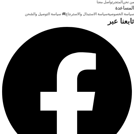
التوصيل
من نحن
المتجر
تواصل معنا
سلكي
شكل
دائري
المساعدة
الكابل
سياسة الخصوصية
سياسة الاستبدال والاسترجاع
🚚 سياسة التوصيل والشحن
الماركة
2B
تابعنا عبر
خامة
مطلية بالذهب
الموصلات
متوافق
مع
WIN7،8.1،10 و Mac OS