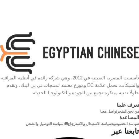
الحماية
1 قفل مفتاح ، 1 مروحة + مروحة
ترقية ، 1 رف ثابت ، مشترك
كهرباء 6 مخرج 16A-3500 وات
عدد
2
اللوحات
تأسست المصرية الصينية في 2012، وهي شركة رائدة في أنظمة المراقبة
والشبكات، تحمل علامة EC وموزع معتمد لمنتجات تي بي لينك، وتقدم
حلولًا تقنية مبتكرة تجمع بين الجودة والتكنولوجيا الحديثة
تعرف علينا
من نحن
المتجر
تواصل معنا
المساعدة
سياسة الخصوصية
سياسة الاستبدال والاسترجاع
🚚 سياسة التوصيل والشحن
تابعنا عبر