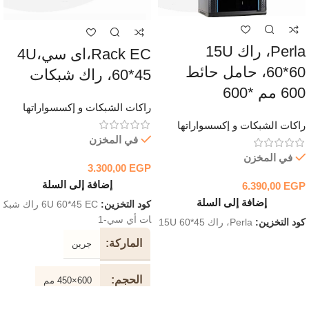
Perla، راك 15U
Rack EC،اى سي،4U
60*60، حامل حائط
60*45، راك شبكات
600 مم *600
راكات الشبكات و إكسسواراتها
راكات الشبكات و إكسسواراتها
في المخزن
في المخزن
3.300,00
EGP
إضافة إلى السلة
6.390,00
EGP
إضافة إلى السلة
كود التخزين:
6U 60*45 EC راك شبك
ات أي سي-1
كود التخزين:
Perla، راك 15U 60*45
الماركة
جرين
الحجم
600×450 مم