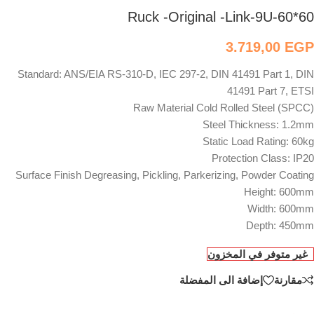
Ruck -Original -Link-9U-60*60
3.719,00
EGP
Standard‎:‎ ANS/EIA RS‎-310‎-D‎,‎ IEC 297‎-2‎,‎ DIN 41491 Part 1‎,‎ DIN
41491 Part 7‎,‎ ETSI
Raw Material Cold Rolled Steel ‎(‎SPCC‎)‎
Steel Thickness‎:‎ 1.2mm
Static Load Rating‎:‎ 60kg
Protection Class‎:‎ IP20
Surface Finish Degreasing‎,‎ Pickling‎,‎ Parkerizing‎,‎ Powder Coating
Height‎:‎ 600mm
Width‎:‎ 600mm
Depth‎:‎ 450mm
غير متوفر في المخزون
مقارنة
إضافة الى المفضلة