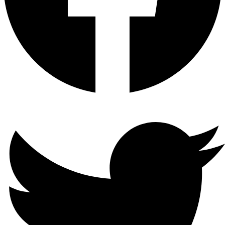
مخرج
الصوت
1-ch ، RCA (خطي ، 1 KΩ)
صوت
ثنائي
الاتجاه
1-ch ، RCA (2.0 Vp-p ، 1kΩ)
تنسيق
فك
التشفير
H.265 + / H.265 / H.264 + /
H.264