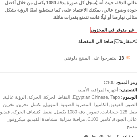
عالي الدقة، حيث أنه يُسجل كل صورة بدقة 1080 بكسل من خلال أفضل
جودة وضوح عالي، يمكنك الاعتماد عليه، كما تستطيع ايضًا الرؤية بشكل
مثالي نهارصا أو ليلًا فانت تتمتع بقدرات هائلة.
غير متوفر في المخزون
مقارنة
إضافة الى المفضلة
13
بيتفرجوا على المنتج دلوقتي!
رمز المنتج:
C100
التصنيف:
أجهزة المراقبة الأمنية
الوسوم:
Tapo
,
Egyptian Chinese
,
التقاط الحركة
,
الحركة
,
الرؤية عالية
,
الصور
,
الفيديو
,
الكاميرا
,
المصرية الصينية
,
الموبيل
,
بكسل
,
تخزين
,
تخزين
يصل 128 جيجابايت
,
تصوير
,
دقة 1080 بكسل
,
ضبط اكتشاف الحركة
,
فيديو
عالي الجودة
,
كاميرا C100
,
مراقبة منزلية
,
مشاهدة الفيديو
,
ميكروفون
مدمج