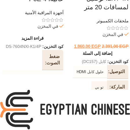
لمسافات 20 متر
أجهزة المراقبة الأمنية
ملحقات الكمبيوتر
في المخزن
في المخزن
قراءة المزيد
1.860,00
EGP
2.391,00
EGP
كود التخزين:
DS-7604NXI-K1/4P
إضافة إلى السلة
ضغط
كود التخزين:
كابل (DC157)
الصوت
التوصيل
حلول كابل HDMI
G.711ulaw / G.711alaw / G.722
/ G.726
الماركة
تو بي
إدخال
فيديو
دعم
4-الفصل
2K / 4K
IP
جهاز
عرض
نوع
النطاق