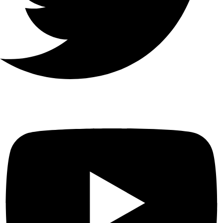
تشغيل
4-الفصل
متزامن
الاتصال
عن
32
بعد
بروتوكول
الشبكة
TCP / IP و DHCP و IPv4 و IPv6
و DNS و DDNS و NTP و RTSP و
SADP و SMTP و SNMP و NFS
و iSCSI و ISUP و UPnP ™ و
HTTP و HTTPS
واجهة
الشبكة
1 ، RJ-45 10 / 100Mbps واجهة