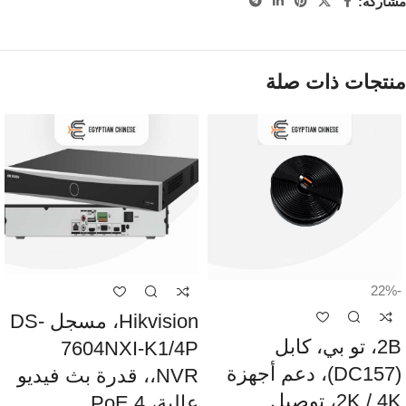
مشاركة:
منتجات ذات صلة
-22%
Hikvision، مسجل DS-
2B، تو بي، كابل
7604NXI-K1/4P
(DC157)، دعم أجهزة
،NVR، قدرة بث فيديو
2K / 4K، توصيل
عالية، 4 PoE