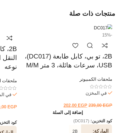
منتجات ذات صلة
-15%
2B، تو بي، كابل طابعة (DC017)،
USB، سرعات هائلة، 3 متر M/M
نوعه
ملحقات الكمبيوتر
ملحقات ال
في المخزن
في ال
202,00
EGP
239,00
EGP
0,00
EGP
إضافة إلى السلة
كود التخزين:
(DC017)
كود التخز
الماركة
2B
الماركة