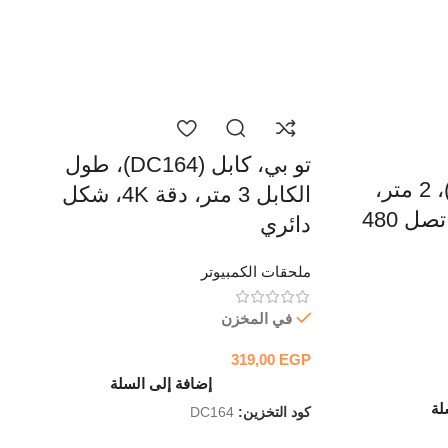
تو بي، كابل (DC164)، طول
تو بي، كابل (DC015)، 2 متر،
الكابل 3 متر، دقة 4K، شكل
USB، سرعات هائلة تصل 480
دائري
ملحقات الكمبيوتر
في المخزن
319,00
EGP
إضافة إلى السلة
لة
كود التخزين:
DC164