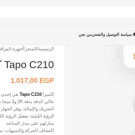
 سياسة التوصيل والشحن
من نحن
الرئيسية
/
المتجر
/
أجهزة المراقب
Tapo C210 كاميرا واى فاى تابو
1.017,00
EGP
كاميرا
Tapo C210
عالي الدقة بدقة 2K و3 ميجا بكسل، مما يوفر للمستخدمين لقطات واضحة ومفصلة.
التحريك والإمالة: يوفر الجهاز نطاقًا أفقيًا 360 درجة ورأسيًا 114 درجة، م
منازلهم على مدار الساعة.
اكتشاف الحركة والتنبيهات: ي