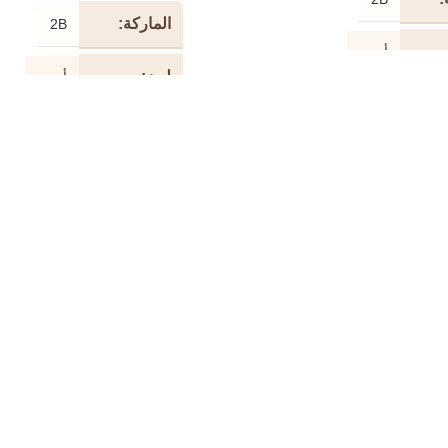
الماركة
2B
أسود
لون
أسود
1.5 متر
طول
2 متر
الكابل
ابل
طابعة USB
نوع الكابل
تمديد
480 ميجابت في الثانية
سرعة
480 ميجابت في الثانية
دائري
شكل
دائري
الكابل
المواد المعدنية للوصلات
خامة
مطلية بالذه
الموصلات