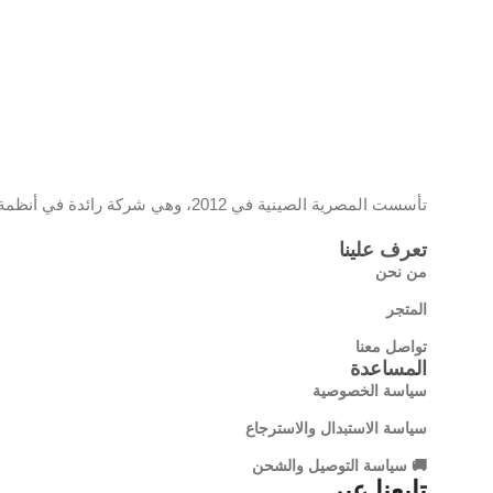
تأسست المصرية الصينية في 2012، وهي شركة رائدة في أنظمة المراقبة والشبكات، تحمل علامة EC وموزع معتمد لمنتجات تي بي لينك، وتقدم حلولًا تقنية مبتكرة تجمع بين الجودة والتكنولوجيا الحديثة
تعرف علينا
من نحن
المتجر
تواصل معنا
المساعدة
سياسة الخصوصية
سياسة الاستبدال والاسترجاع
🚚 سياسة التوصيل والشحن
تابعنا عبر