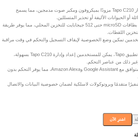
الصوت ثنائي الاتجاه: يأتي جهاز Tapo C210 مزودًا بميكروفون ومكبر صوت مدمجين، مما يسمح
ة أو الحيوانات الأليفة أو تحذير المتسللين.
التخزين المحلي: يدعم الجهاز بطاقات microSD حتى 512 جيجابايت للتخزين المحلي، مما يوفر طريقة
لتخزين اللقطات.
دمين تمكين وضع الخصوصية لإيقاف التسجيل والتحكم في وقت مراقبة
إعداد وإدارة سهلة: باستخدام تطبيق Tapo، يمكن للمستخدمين إعداد وإدارة Tapo C210 بسهولة،
غير ذلك من عناصر التحكم.
التحكم الصوتي: Tapo C210 متوافق مع Google Assistant وAmazon Alexa، مما يوفر التحكم بدون
يرًا متقدمًا وبروتوكولات لاسلكية لضمان خصوصية البيانات والاتصال
ة
اشترِ الآن
ة