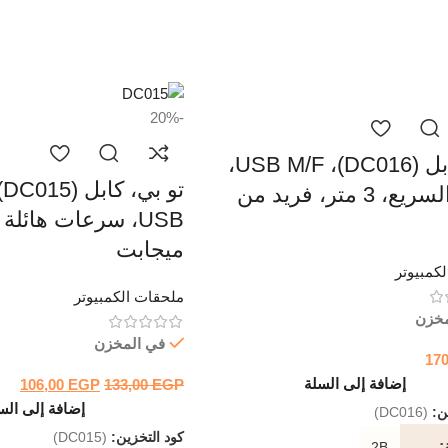
-20%
2B، كابل (DC016)، USB M/F،
النقل السريع، 3 متر، فريد من
ميجابت
كمبيوتر
ملحقات الكمبيوتر
مخزن
في المخزن
17
إضافة إلى السلة
106,00
EGP
133,00
EGP
إضافة إلى الس
ين:
(DC016)
كود التخزين:
(DC015)
2B