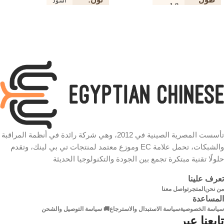
أسود
1.8 متر
الكابل
طول
3 متر
لون
الكابل
أسود
الكابل
نوع
طابعة
نوع
الكابل
HDMI
الكابل
سرعة
دقة
4K
480 ميجابت في الثانية
تأسست المصرية الصينية في 2012، وهي شركة رائدة في أنظمة المراقبة
شكل
دائري
والشبكات، تحمل علامة EC وموزع معتمد لمنتجات تي بي لينك، وتقدم
شكل
الكابل
دائري
حلولًا تقنية مبتكرة تجمع بين الجودة والتكنولوجيا الحديثة
الكابل
الخامة
تعرف علينا
خامة
من نحن
المتجر
تواصل معنا
مطلية بالذهب
الموصلات
المساعدة
الموصلات مطلية بالذهب
سياسة الخصوصية
سياسة الاستبدال والاسترجاع
🚚 سياسة التوصيل والشحن
تابعنا عبر
كبل