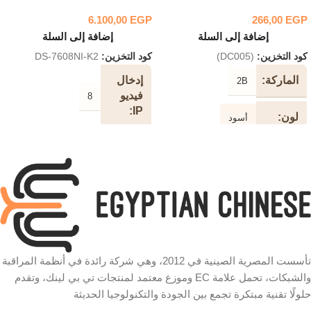
6.100,00
EGP
266,00
EGP
إضافة إلى السلة
إضافة إلى السلة
كود التخزين:
(DC005)
كود التخزين:
DS-7608NI-K2
الماركة
إدخال
2B
فيديو
8
IP
لون
أسود
عرض
طول
النطاق
الكابل
الترددي
الوارد
5 متر تمديد نوع الكابل
80 ميجابت في الثانية
سرعة
النطاق
تأسست المصرية الصينية في 2012، وهي شركة رائدة في أنظمة المراقبة
480 ميجابت في الثانية
الترددي
والشبكات، تحمل علامة EC وموزع معتمد لمنتجات تي بي لينك، وتقدم
الصادر
حلولًا تقنية مبتكرة تجمع بين الجودة والتكنولوجيا الحديثة
شكل
دائري