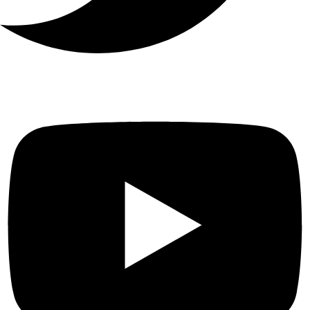
على
فك
التشفير
1-ch @ 12 MP (30 fps) / 2-ch @
8 MP (30 fps) / 4-ch @ 4 MP
(30 fps) / 8-ch @ 1080p (30 fps)
الاتصال
عن
128 الفصل
بعد
بروتوكول
الشبكة
TCP / IP و DHCP و IPv4 و IPv6
و DNS و DDNS و NTP و RTSP و
SADP و SMTP و SNMP و NFS
و iSCSI و ISUP و UPnP ™ و
HTTP و HTTPS