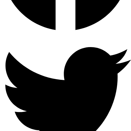
مخرج
الصوت
1-ch ، RCA (خطي ، 1 KΩ)
صوت
ثنائي
الاتجاه
1-ch ، RCA (2.0 Vp-p ، 1kΩ ،
باستخدام إدخال الصوت)
تنسيق
الترميز
H.265 / H.265 + / H.264 / H.264
+
القدرة