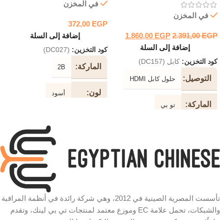
في المخزن
في المخزن
372,00
EGP
EGP
2.391,00
EGP
1.860,00
إضافة إلى السلة
إضافة إلى السلة
كود التخزين:
(DC027)
كود التخزين:
كابل (DC157)
الماركة
2B
التوصيل
حلول كابل HDMI
لون
أسود
الماركة
تو بي
طول
10 متر
الكابل
دعم
2K / 4K
جهاز
نوع
طابعة
الكابل
نوع
الكابل
سرعة
تأسست المصرية الصينية في 2012، وهي شركة رائدة في أنظمة المراقبة
كابل فالت المقاوم للتشابك موصل
ذهبي عالي الجودة النحاس النقي
والشبكات، تحمل علامة EC وموزع معتمد لمنتجات تي بي لينك، وتقدم
480 ميجابت في الثانية