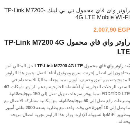
راوتر واى فاي محمول تي بي لينك TP-Link M7200-
4G LTE Mobile WI-FI
2.007,90
EGP
راوتر واي فاي محمول TP-Link M7200 4G
LTE
يُعد
راوتر واي فاي محمول
TP-Link M7200 4G LTE
الحل المثالي لمن
يحتاجون إلى اتصال إنترنت سريع وموثوق أثناء التنقل. يتميز هذا الراوتر
المدمج بتصميم أنيق وخفيف الوزن، مما يجعله مثاليًا للاستخدام في
السفر، الرحلات التجارية، أو الأنشطة الخارجية. يدعم الراوتر شبكات
4G
FDD/TDD-LTE
، مما يوفر سرعات تنزيل تصل إلى
150 ميجابت/ثانية
وسرعات رفع تصل إلى
50 ميجابت/ثانية
، مع إمكانية مشاركة الاتصال مع
ما يصل إلى
10 أجهزة
في وقت واحد. مع بطارية بسعة
2000 مللي أمبير
وتطبيق
tpMiFi
لسهولة الإدارة، يوفر هذا الراوتر تجربة اتصال مريحة
وفعالة.