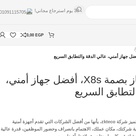
30 يوم استرجاع مجاني!
01091115705
0,00
EGP
/
ZKTeco، جهاز بصمة X8s، أفضل جهاز أمني،
لتطابق السريع
،زد كي، جهاز X8s، تتميز شركة zkteco، بأنها من أفضل الشركات التي تقدم أجهزة أمنية
اية شركتك، مكان عملك، الاهتمام بانصراف وحضور الموظفين، قدرة عالية