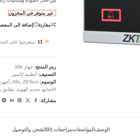
من خلال الجودة ومكانيات رائع
غير متوفر في المخزون
مقارنة
إضافة الى المفضل
11
بيتفرجوا على المنت
رمز المنتج:
جهاز X8s
التصنيف:
أنظمة كاشير
الوسوم:
ZKTeco
,
X8s
,
أجهزة
الاصابع
,
تحديد الهوية
,
تطابق ب
مشاركة:
الوصف
المواصفات
مراجعات (0)
الشحن والتوصيل