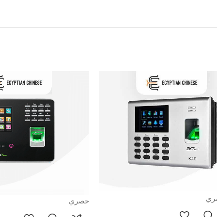
ري
حصري