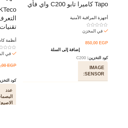
Tapo كاميرا تابو C200 واي فأي
التعرف
أجهزة المراقبة الأمنية
تقنيات 
في المخزن
أنظمة كا
850,00
EGP
إضافة إلى السلة
في ال
كود التخزين:
C200
5,00
EGP
IMAGE
SENSOR
كود التخز
1/3” Progressive Scan CMOS Not Starlight
عدد
Sensor’
البصما
الاصبع
LENS
نوع
Focal Length: 4.0mm Aperture: 2.0 Field of
الشاشة
View: 88.3°(Diagonal), 75.2°(Horizontal),