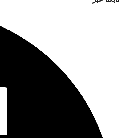
AUDIO
COMMUNICATION
Two-Way Audio with Noise Cancellation
LOCAL
STORAGE
MicroSD Card Slot on Camera (Up to 512
GB) General Information about using
MicroSD Cards >