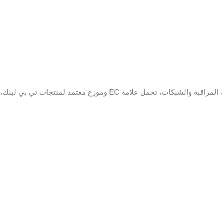
الابعاد
× 30.59
شاشة LCD
مقاس 2.8 بوصة
ملونة
درجة حرارة
التشغيل
0 درجة مئوية – 45 درجة مئوية
الرطوبة
20٪ ~ 80٪
القوة
تيار مستمر 5 فولت 0.8 أمبير