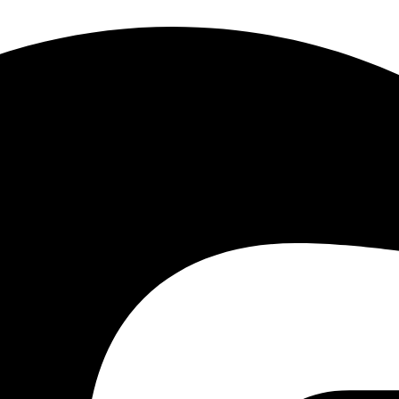
الاتصال
بالكمبيوتر
ternet USB- TCP/IP Serial –
Ethernet