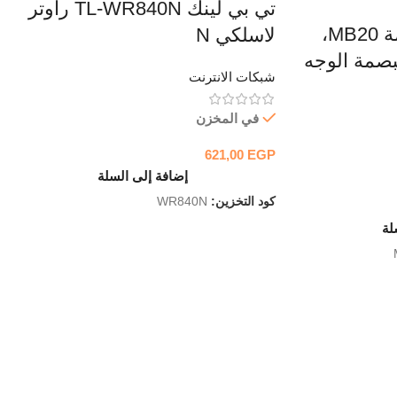
تي بي لينك TL-WR840N راوتر
ZKTeco، جهاز البصمة MB20،
لاسلكي N
بصمة الوجه
شبكات الانترنت
في المخزن
621,00
EGP
إضافة إلى السلة
كود التخزين:
WR840N
لة