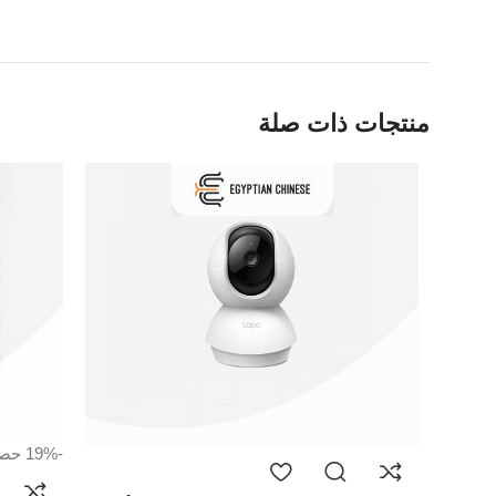
منتجات ذات صلة
-19%
حص