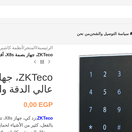
 سياسة التوصيل والشحن
من نحن
الرئيسية
/
المتجر
/
أنظمة كاشير
ZKTeco، جهاز بصمة X8s، أفضل جهاز أمني، عالي الدقة والتطابق السريع
عالي الدقة وا
0,00
EGP
ZKTeco
بالفعل، كثير من الأشياء لحم