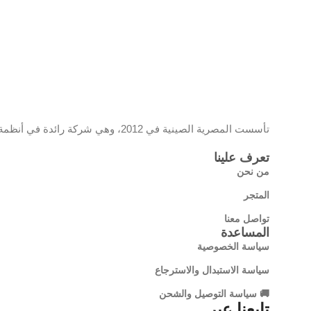
MAXIMUM
RESOLUTION
1080P HD (1920 x 1080 px)
FRAME
15 fps
تأسست المصرية الصينية في 2012، وهي شركة رائدة في أنظمة المراقبة والشبكات، تحمل علامة EC وموزع معتمد لمنتجات تي بي لينك، وتقدم حلولًا تقنية مبتكرة تجمع بين الجودة والتكنولوجيا الحديثة
RATE
تعرف علينا
VIDEO
من نحن
H.264
COMPRESSION
المتجر
تواصل معنا
AUDIO
المساعدة
INPUT &
سياسة الخصوصية
OUTPUT
سياسة الاستبدال والاسترجاع
Built-in Microphone and Speaker
🚚 سياسة التوصيل والشحن
تابعنا عبر