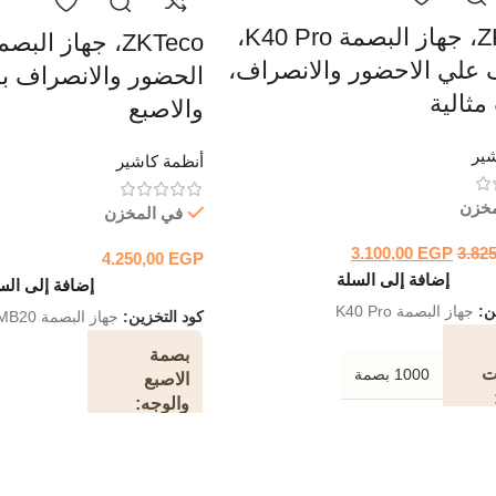
ZKTeco، جهاز البصمة K40 Pro،
 علي الاحضور والانصراف،
الحضور والانصراف ب
مثالية
والاصبع
شير
أنظمة كاشير
مخزن
في المخزن
3.100,00
EGP
3.82
4.250,00
EGP
إضافة إلى السلة
إضافة إلى الس
ين:
جهاز البصمة K40 Pro
كود التخزين:
جهاز البصمة MB20
بصمة
ت
1000 بصمة
الاصبع
والوجه
125 كيلو هرتز EM / 13.56 ميجا هرتز MIFARE
شاشة الوان