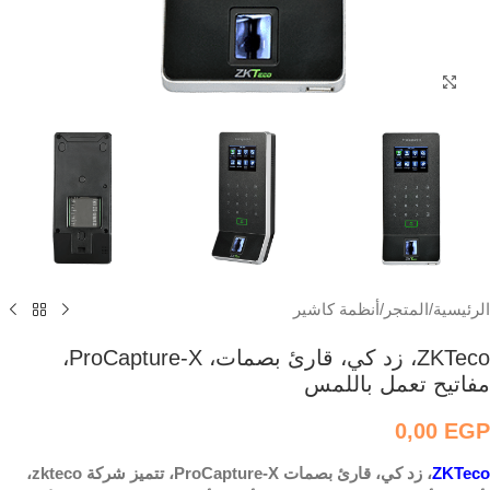
اضغط للتكبير
الرئيسية
/
المتجر
/
أنظمة كاشير
ZKTeco، زد كي، قارئ بصمات، ProCapture-X،
مفاتيح تعمل باللمس
0,00
EGP
ZKTeco
، زد كي، قارئ بصمات ProCapture-X، تتميز شركة zkteco،