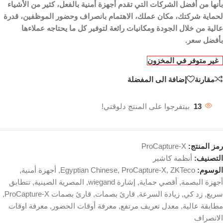
بأنها من أفضل الشركات التي تقدم أجهزة أمنية بالفعل، كثير من الأشياء
لحماية شركتك، مكان عملك، الاهتمام بانصراف وحضور الموظفين، قدرة
عالية من خلال الجودة ومكانيات رائعة لتوفير كل ما يحتاجه عملاءها
بأفضل سعر.
غير متوفر في المخزون
مقارنة
إضافة الى المفضلة
13
بيتفرجوا على المنتج دلوقتي!
رمز المنتج:
ProCapture-X
التصنيف:
أنظمة كاشير
الوسوم:
ZKTeco
,
ProCapture-X
,
Egyptian Chinese
,
أجهزة أمنية
,
أجهزة البصمة
,
أقصي حماية
,
إشارة wiegand
,
المصرية الصينية
,
تتطابق
سريع
,
زد كي
,
زيادة السرعة
,
قارئ بصمات
,
قارئ بصمات ProCapture-X
,
مطابقة عالية
,
معدل تعريف مرتفع
,
معرفة أوقات الحضور
,
معرفة اوقات
الانصراف