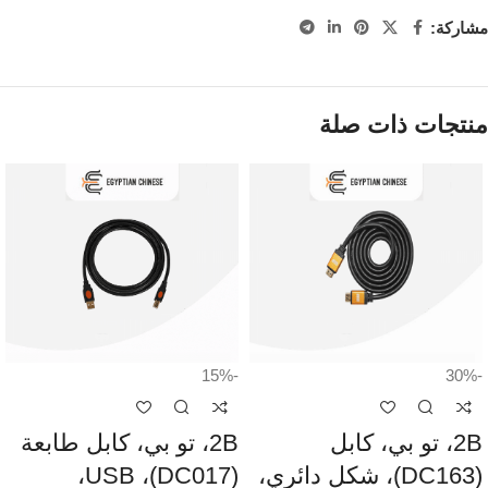
مشاركة:
منتجات ذات صلة
-15%
-30%
2B، تو بي، كابل
2B، تو بي، كابل طابعة
(DC163)، شكل دائري،
(DC017)، USB،