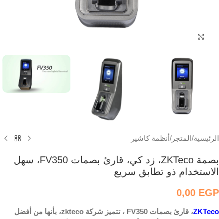
اضغط للتكبير
الرئيسية
/
المتجر
/
أنظمة كاشير
بصمة ZKTeco، زد كي، قارئ بصمات FV350، سهل
الاستخدام ذو تطابق سريع
0,00
EGP
ZKTeco
، قارئ بصمات FV350 ، تتميز شركة zkteco، بأنها من أفضل