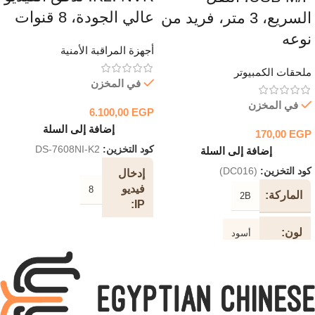
عالي الجودة، 8 قنوات
السريع، 3 متر، فريد من
نوعه
أجهزة المراقبة الأمنية
ملحقات الكمبيوتر
في المخزن
في المخزن
6.100,00
EGP
إضافة إلى السلة
170,00
EGP
كود التخزين:
DS-7608NI-K2
إضافة إلى السلة
كود التخزين:
(DC016)
إدخال
فيديو
8
الماركة
2B
IP
لون
أسود
عرض
النطاق
طول
الترددي
1.5 متر
الكابل
الوارد