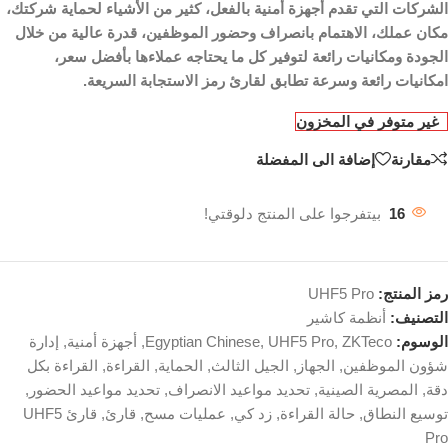
الشركات التي تقدم أجهزة أمنية بالفعل، كثير من الأشياء لحماية شركتك،
مكان عملك، الاهتمام بانصراف وحضور الموظفين، قدرة عالية من خلال
الجودة ومكانيات رائعة لتوفير كل ما يحتاجه عملاءها بأفضل سعر،
امكانيات رائعة وسرعة تطابق لقارئ رمز الاستجابة السريعة.
غير متوفر في المخزون
مقارنة
إضافة الى المفضلة
16
بيتفرجوا على المنتج دلوقتي!
رمز المنتج:
UHF5 Pro
التصنيف:
أنظمة كاشير
الوسوم:
ZKTeco
,
UHF5 Pro
,
Egyptian Chinese
,
أجهزة أمنية
,
إدارة
شؤون الموظفين
,
الجهاز
,
الجيل الثالث
,
الحماية
,
القراءة
,
القراءة بكل
دقة
,
المصرية الصينية
,
تحديد مواعيد الانصراف
,
تحديد مواعيد الحضور
,
توسيع النطاق
,
حالة القراءة
,
زد كي
,
عمليات مسح
,
قارئ
,
قارئ UHF5
Pro