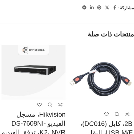
مشاركة:
منتجات ذات صلة
Hikvision، مسجل
الفيديو DS-7608NI-
2B، كابل (DC016)،
K2، NVR، تدفق الفيديو
USB M/F، النقل