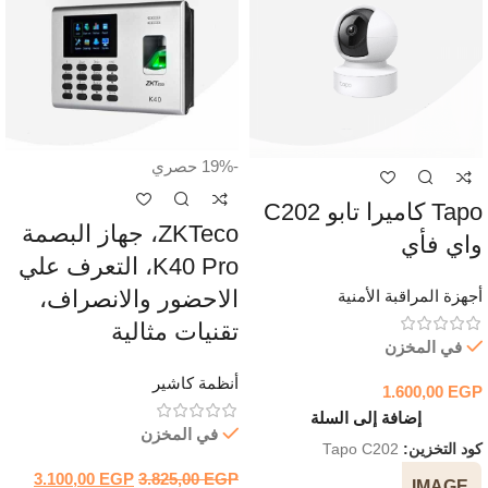
-19%
حصري
Tapo كاميرا تابو C202
ZKTeco، جهاز البصمة
واي فأي
K40 Pro، التعرف علي
الاحضور والانصراف،
أجهزة المراقبة الأمنية
تقنيات مثالية
في المخزن
أنظمة كاشير
1.600,00
EGP
إضافة إلى السلة
في المخزن
كود التخزين:
Tapo C202
3.100,00
EGP
3.825,00
EGP
IMAGE