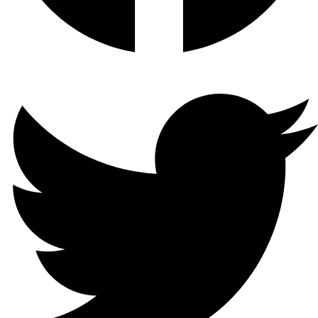
NETWORK
CONNECTIVITY
Connect via Wi-Fi or Ethernet
cable
AUDIO
INPUT
&
OUTPUT
Built-in Microphone and
Speaker
AUDIO
COMMUNICATION
Two-Way Audio with Noise
Cancellation