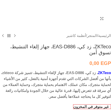
اضغط للتكبير
الرئيسية
/
المتجر
/
أنظمة كاشير
ZKTeco، زد كي، EAS-D886، جهاز إلغاء التنشيط،
تسوق أمن
0,00
EGP
ZKTeco
، زد كي، EAS-D886، جهاز لإلغاء التنشيط، تتميز شركة zkteco،
بأنها من أفضل الشركات التي تقدم أجهزة أمنية بالفعل، كثير من الأشياء
لحماية متجرك، مكان عملك، الاهتمام بحماية متجرك، وحماية العملاء من
أي سرقة قد تتعرض إليها، قدرة عالية من خلال الجودة وامكانيات رائعة
لتوفير كل ما يحتاجه عملاءها بأفضل سعر.
غير متوفر في المخزون