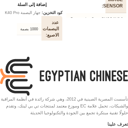
إضافة إلى السلة
SENSOR
كود التخزين:
جهاز البصمة K40 Pro
1/2.8” Progressive Scan CMOS
عدد
Not Starlight Sensor’
البصمات
1000 بصمة
الاصبع
LENS
نوع
Focal Length: 3.83mm Aperture:
شاشة الوان
F2.4Field of View:107.52°
الشاشة
(Diagonal), 88.11°(Horizontal),
46.65°(Vertical)
عدد
بصمات
1000 بصمة
MOTION
الكارت
RANGE
تأسست المصرية الصينية في 2012، وهي شركة رائدة في أنظمة المراقبة
Pan Mechanical Range: 340°
لوحة
Tilt Mechanical Range: 70°
المفاتيح
والشبكات، تحمل علامة EC وموزع معتمد لمنتجات تي بي لينك، وتقدم
حلولًا تقنية مبتكرة تجمع بين الجودة والتكنولوجيا الحديثة
NIGHT
زاراير شامل بطارية داخلية 5
ساعات
تعرف علينا
VISION