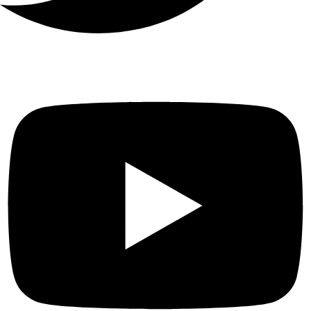
SECURITY
On-Device Machine Learning
128-bit AES Encryption with
SSL/TLS WPA/WPA2-PSK
AI
DETECTION
Motion Detection Person
Detection BabyCry Detection