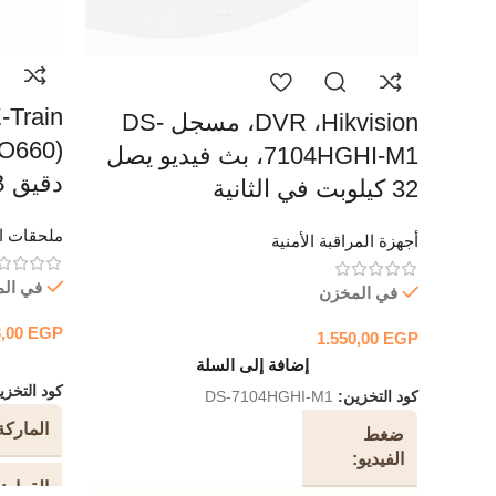
DVR ،Hikvision، مسجل DS-
7104HGHI-M1، بث فيديو يصل
دقيق USB
32 كيلوبت في الثانية
ملحقات ال
أجهزة المراقبة الأمنية
في ال
في المخزن
3,00
EGP
1.550,00
EGP
إضافة إلى السلة
كود التخز
كود التخزين:
DS-7104HGHI-M1
الماركة
ضغط
الفيديو
القرار