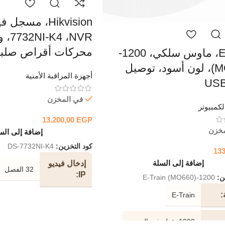
محركات أقراص صلبة (DD
E-Train، ماوس سلكي، 1200-
(MO660)، لون أسود، توصيل
أجهزة المراقبة الأمنية
في المخزن
كمبيوتر
13.200,00
EGP
مخزن
إضافة إلى الس
كود التخزين:
DS-7732NI-K4
13
إضافة إلى السلة
إدخال فيديو
32 الفصل
IP
ين:
1200-E-Train (MO660)
E-Train
عرض
النطاق
256 ميجابت في الثانية
1200 نقطة في البوصة
الترددي