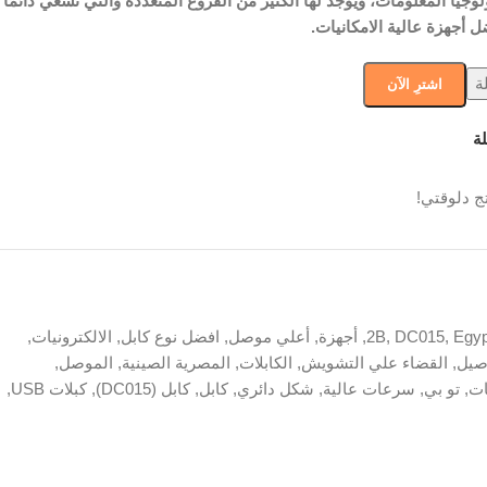
وجيا المعلومات، ويوجد لها الكثير من الفروع المتعددة والتي تسعي دائمًا
 أجهزة عالية الامكانيات.
ة
اشترِ الآن
ة
ج دلوقتي!
Egyp
,
DC015
,
2B
,
أجهزة
,
أعلي موصل
,
افضل نوع كابل
,
الالكترونيات
,
صيل
,
القضاء علي التشويش
,
الكابلات
,
المصرية الصينية
,
الموصل
,
ات
,
تو بي
,
سرعات عالية
,
شكل دائري
,
كابل
,
كابل (DC015)
,
كبلات USB
,