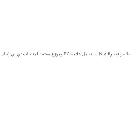
التشفير
 / H.264 + / H.264 / MPEG4
تشغيل
16 الفصل
متزامن
ضغط
الصوت
 G.711alaw / G.722 / G.726
الاتصال عن
128 الفصل
بعد
بروتوكول
الشبكة