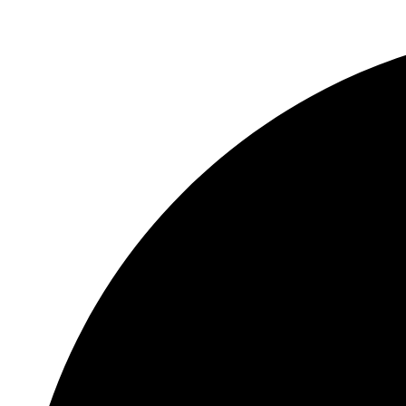
TCP / IP و DHCP و IPv4 و Hik-Connect و
الفصل
DNS و DDNS و NTP و RTSP و SADP و
SMTP و SNMP و NFS و iSCSI و ISUP و
إجمالي
النطاق
72 ميجابت في الثانية
الترددي
الاتصال عن
32
بعد
2 RJ-45 10/100/1000 Mbps واجهات إيثرنت
واجهة
الشبكة
رابايت لكل محرك أقراص
1 ، RJ45 10M / 100M واجهة إيثرنت ذاتية
التكيف
مزود
الطاقة
100 إلى 240 فولت تيار متردد ، 50 إلى 60
12 فولت تيار مستمر ، 1.5 أمبير