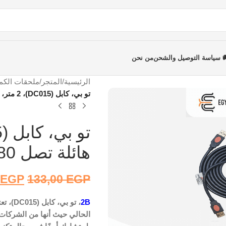
 سياسة التوصيل والشحن
من نحن
الرئيسية
/
المتجر
/
ملحقات الكمب
تو بي، كابل (DC015)، 2 متر، USB، سرعات هائلة تصل 480 ميجابت
هائلة تصل 480 ميجابت
EGP
133,00
EGP
2B
، تو ب
الحالي حيث أنها من الشركات 