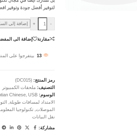
بل تشارك أيضًا في مجال تكنول
لتوفير أفضل جودة وتوفير افضل
إضافة إلى السل
+
-
مقارنة
إضافة الى المفضل
13
بيتفرجوا على المنت
رمز المنتج:
(DC015)
التصنيف:
ملحقات الكمبيوتر
الوسوم:
USB
,
tian Chinese
الامتداد لمسافات طويلة
,
التو
الموصلات
,
تكنولوجيا المعلوم
نقل البيانات
مشاركة: