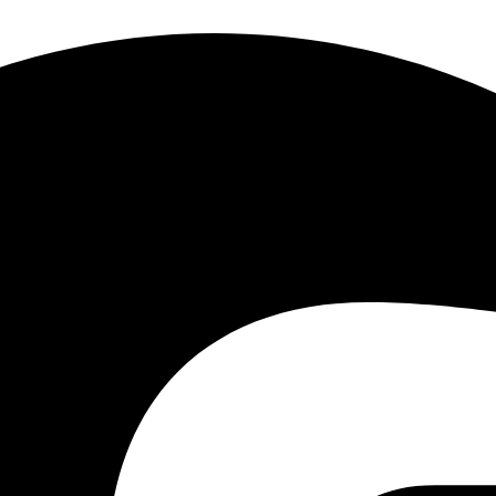
UPnP ™ و HTTP و HTTPS
واجهة
الشبكة
ذاتية التكيف
السعة
سعة تصل إلى 10 تي
ثابتة
مزود
الطاقة