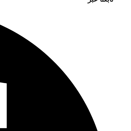
إجمالي
النطاق
64 ميجابت في الثانية
الترددي
واجهة
الشبكة
1 ، RJ45 10/100 ميجابت في الثانية واجهة
إيثرنت ذاتية التكيف
الاتصالات
32
الابعاد
200 × 200 × 45 ملم (7.9 × 7.9 × 1.8 بوصة)
(عرض × عمق × ارتفاع)