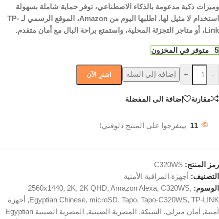
وميزات ذكية مدعومة بالذكاء الاصطناعي، توفر حماية شاملة بسهولة
استخدام لا مثيل لها. اطلبها اليوم من Amazon، الموقع الرسمي لـ TP-
Link، أو متاجر التجزئة المحلية، واستمتع براحة البال مع أمان متقدم.
5 متوفر في المخزون
إضافة إلى السلة
+
-
اشترِ الآن
مقارنة
إضافة الى المفضلة
11
بيتفرجوا على المنتج دلوقتي!
رمز المنتج:
C320WS
التصنيف:
أجهزة المراقبة الأمنية
الوسوم:
,
C320WS
,
Amazon Alexa
,
2K QHD
,
2K
,
2560x1440
TP-LINK
,
Tapo-C320WS
,
Tapo
,
microSD
,
Egyptian Chinese
,
أجهزة
أمنية
,
أمان منزلي
,
الشبكة
,
المصرية الصينية
,
المصرية الصينية Egyptian