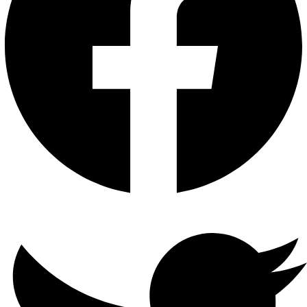
PVC عالي الكثافة
ضغط
G.711u
الصوت
معدل
البث
الصوت
64 كيلو بايت في الثانية
إدخال
فيديو
1-ch (حتى 5-ch)دقة تصل إلى
1080 بكسلدعم كاميرات H.265 +
/ H.265 / H.264 + / H.264 IP
إدخال
الفيديو
التناظري