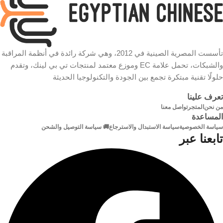
لون
قرار
أسود
الكابل
الترميز
نوع
للوصول إلى دفق 1080p: 1080p
HDMI
تأسست المصرية الصينية في 2012، وهي شركة رائدة في أنظمة المراقبة
الكابل
Lite / 720p Lite / WD1 / 4CIF /
والشبكات، تحمل علامة EC وموزع معتمد لمنتجات تي بي لينك، وتقدم
VGA / CIF للوصول إلى دفق
720p: 720p / WD1 / 4CIF / VGA
حلولًا تقنية مبتكرة تجمع بين الجودة والتكنولوجيا الحديثة
/ CIF للوصول إلى دفق SD: WD1
دقة
4K
/ 4CIF / VGA / CIF
تعرف علينا
من نحن
المتجر
تواصل معنا
شكل
معدل
دائري
المساعدة
الكابل
بث
سياسة الخصوصية
سياسة الاستبدال والاسترجاع
🚚 سياسة التوصيل والشحن
تابعنا عبر
الفيديو
الخامة
32 كيلوبت في الثانية إلى 4 ميجا
بايت في الثانية
الموصلات مطلية بالذهب
نوع
كبل
فيديو وصوت
الدفق
Riud المحمي النحاس النقي عزل