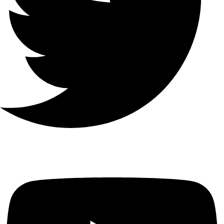
4-الفصلواجهة BNC (1.0 Vp-p ،
75 Ω) ، تدعم اتصال coaxitron
إجمالي
النطاق
الترددي
64 ميجابت في الثانية
واجهة
الشبكة
1 ، RJ45 10/100 ميجابت في
الثانية واجهة إيثرنت ذاتية التكيف
الاتصالات
32
الابعاد