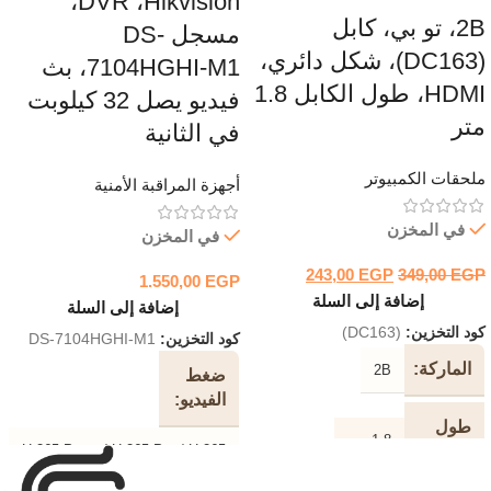
DVR ،Hikvision،
2B، تو بي، كابل
مسجل DS-
(DC163)، شكل دائري،
7104HGHI-M1، بث
HDMI، طول الكابل 1.8
فيديو يصل 32 كيلوبت
متر
في الثانية
ملحقات الكمبيوتر
أجهزة المراقبة الأمنية
في المخزن
في المخزن
243,00
EGP
349,00
EGP
1.550,00
EGP
إضافة إلى السلة
إضافة إلى السلة
كود التخزين:
(DC163)
كود التخزين:
DS-7104HGHI-M1
الماركة
2B
ضغط
الفيديو
طول
1.8 متر
الكابل
H.265 Pro + / H.265 Pro / H.265
/ H.264 + / H.264