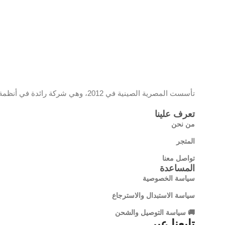
تأسست المصرية الصينية في 2012، وهي شركة رائدة في أنظمة المراقبة والشبكات، تحمل علامة EC وموزع معتمد لمنتجات تي بي لينك، وتقدم حلولًا تقنية مبتكرة تجمع بين الجودة والتكنولوجيا الحديثة
تعرف علينا
من نحن
المتجر
تواصل معنا
المساعدة
سياسة الخصوصية
سياسة الاستبدال والاسترجاع
🚚 سياسة التوصيل والشحن
تابعنا عبر