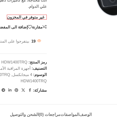
أنت محتاجه، مع كاميرات داهوا
علي الدوام.
غير متوفر في المخزون
مقارنة
إضافة الى المفضل
19
بيتفرجوا على المنت
رمز المنتج:
HDW1400TRQ
التصنيف:
أجهزة المراقبة الأمن
الوسوم:
4 ميجابكسل
,
0TRQ
HDW1400TRQ
مشاركة:
الوصف
المواصفات
مراجعات (0)
الشحن والتوصيل