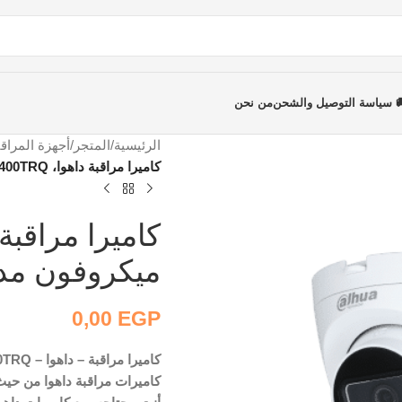
 سياسة التوصيل والشحن
من نحن
الرئيسية
/
المتجر
/
أجهزة المراقب
كاميرا مراقبة داهوا، HDW1400TRQ، ميكروفون مدمج (-A)، 4 MP
ميكروفون مدمج (-P
0,00
EGP
كاميرات مراقبة داهوا من حيث 