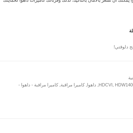
 يمكنك أن تشعر بالامان بالتاكيد، لذلك وفرنالك كاميرات داهوا لحمايتك
ة
ج دلوقتي!
ية
HDW140
,
HDCVI
,
داهوا
,
كاميرا مراقبة
,
كاميرا مراقبة - داهوا -