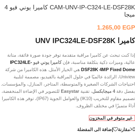
CAM-UNV-IP-C324-LE-DSF28K كاميرا يوني فيو 4
ميجا
1.265,00
EGP
كاميرا UNV IPC324LE-DSF28K
إذا كنت تبحث عن كاميرا مراقبة متقدمة توفر جودة صورة فائقة، متانة
عالية، وميزات ذكية بتكلفة مناسبة، فإن
كاميرا يوني فيو
IPC324LE-
DSF28K 4MP Fixed Dome
هي الخيار الأمثل. هذه الكاميرا من شركة
Uniview، الرائدة عالميًا في حلول المراقبة بالفيديو، مصممة لتلبية
احتياجات الشركات الصغيرة والمتوسطة، المتاجر، المنازل، والمؤسسات.
بفضل دقة
4 ميجابكسل
، تقنية
Easystar
للتصوير في الإضاءة المنخفضة،
تصميم مقاوم للتخريب (IK10) والعوامل الجوية (IP67)، توفر هذه الكاميرا
أداءً متميزًا في مختلف الظروف.
غير متوفر في المخزون
مقارنة
إضافة الى المفضلة