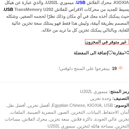
KIOXIA، محرك الفلاش
USB
، ميموري U202L، والذي عبارة عن هيكل
بسيط للعديد من محركات الاقراص للفلاش
USB
TransMemory U202،
حيث يمكنك أخذه معك في أي مكان وذلك نظرًا لحجمه الصغير، وشكله
المصمم بطريقة أنيقة، وليش هذا فقط فهو يمتلك سعة تخزين عالية
للغاية، وبالتالي يمكنك تخزين كل ما تريد من خلاله.
غير متوفر في المخزون
مقارنة
إضافة الى المفضلة
19
بيتفرجوا على المنتج دلوقتي!
رمز المنتج:
ميموري U202L
التصنيف:
وحدة تخزين
الوسوم:
USB
,
KIOXIA
,
Egyptian Chinese
,
أفضل تخزين
,
أفضل نقل
,
أمان
,
الاحتفاظ
,
البيانات
,
التخزين
,
الصور
,
المصرية الصينية
,
الملفات
,
تخزين عالي الجودة
,
ذاكرة فلاش
,
سعة تخزين
,
محرك الفلاش
,
مساحات
التخزين
,
مساحة هائلة لتخزين
,
ميموري U202L