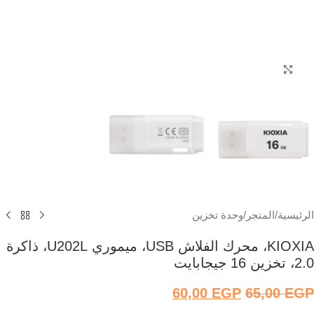
اضغط للتكبير
الرئيسية
/
المتجر
/
وحدة تخزين
KIOXIA، محرك الفلاش USB، ميموري U202L، ذاكرة
2.0، تخزين 16 جيجابايت
60,00
EGP
65,00
EGP