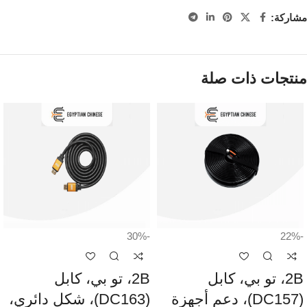
مشاركة:
منتجات ذات صلة
-30%
-22%
2B، تو بي، كابل
2B، تو بي، كابل
(DC157)، دعم أجهزة
(DC163)، شكل دائري،