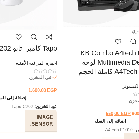
ري
Tapo كاميرا تابو C202 واي فأي
KB Combo A4tech 
Multimedia Desktop لوحة
أجهزة المراقبة الأمنية
جم
في المخزن
كمبيوتر
1.600,00
EGP
إضافة إلى الس
مخزن
كود التخزين:
Tapo C202
550,00
EGP
90
IMAGE
إضافة إلى السلة
SENSOR
ين:
A4tech F1010
ogressive Scan CMOS Not