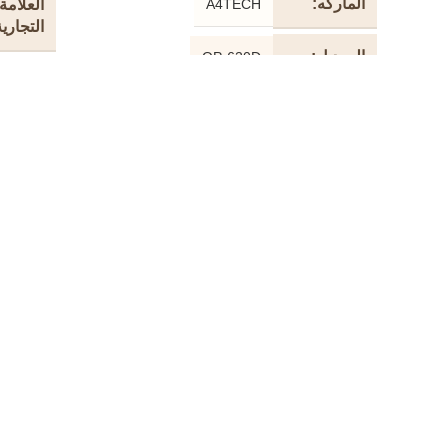
الماركه
A4TECH
العلامة
التجارية
الموديل
OP-620D
الموديل
النوع
Wired
الدقة
الدقه
1000 DPI
منافذ
التوصي
عدد الزرائر
4
متطلبا
المنفذ
USB
نظام
التشغي
طول
150 cm
الكابل
8.1 / 10
متطلبات
النوع
النظام