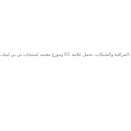
زرار
4
BUTTON
ton 1× MicroSD Card Slot
150 سم
(Up to 512 GB)
MAXIMUM
عر
Optical
RESOLUTION
11 شهر
p Full HD (1920 × 1080 px)
FRAME
RATE
lt 15 fps, can be set
up to 30 fps)
NETWORK
CONNECTIVITY