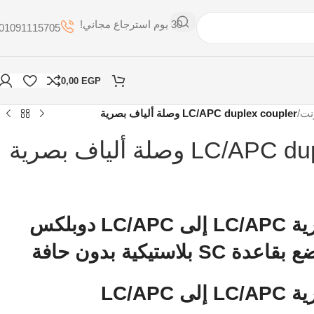
30 يوم استرجاع مجاني!
01091115705
0,00
EGP
نت
/
LC/APC duplex coupler وصلة ألياف بصرية
L وصلة ألياف بصرية
وصلة ألياف بصرية LC/APC إلى LC/APC دوبلكس
LC/APC