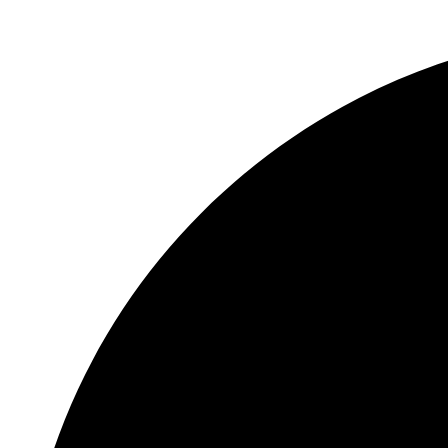
Connect 
Built
Two-Way Aud
On-Device Mac
Encryption w