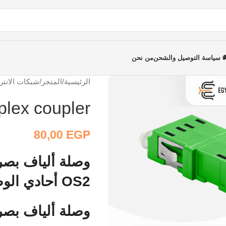
 سياسة التوصيل والشحن
من نحن
الرئيسية
/
المتجر
/
شبكات الانتر
C/APC duplex coupler
80,00
EGP
OS2 أحادي الوضع بقاعدة SC بلاستيكية بدون حافة
وصلة ألياف بصرية LC/APC إلى 