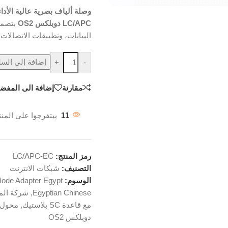
وصلة ألياف بصرية عالية الأداء
LC/APC دوبلكس OS2
البيانات، وتطبيقات الاتصالات 
إضافة إلى السل
+
-
مقارنة
إضافة الى المفضل
11
بيتفرجوا على المنت
رمز المنتج:
LC/APC-EC
التصنيف:
شبكات الانترنت
الوسوم:
ode Adapter Egypt
Egyptian Chinese
,
شركة الم
مع قاعدة SC بلاستيك
,
محول فايبر أو
دوبلكس OS2