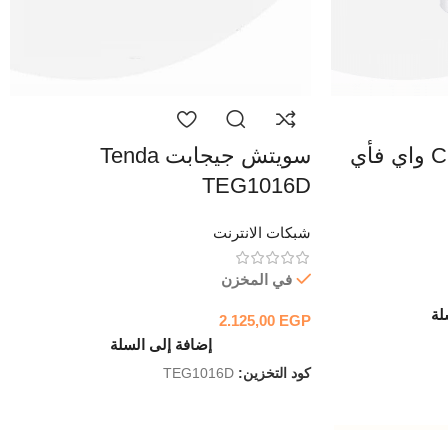
سويتش جيجابت Tenda
TEG1016D
شبكات الانترنت
في المخزن
لة
2.125,00
EGP
إضافة إلى السلة
كود التخزين:
TEG1016D
1/2.8” Pr