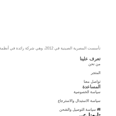
عدد الأ
Windows XP / Vista / 7 / 8 / 8.1 / 10
طول
الضمان
11 شهر
السلك
المستش
تأسست المصرية الصينية في 2012، وهي شركة رائدة في أنظمة المراقبة والشبكات، تحمل علامة EC وموزع معتمد لمنتجات تي بي لينك، وتقدم حلولًا تقنية مبتكرة تجمع بين الجودة والتكنولوجيا الحديثة
الضمان
تعرف علينا
من نحن
المتجر
تواصل معنا
المساعدة
سياسة الخصوصية
سياسة الاستبدال والاسترجاع
🚚 سياسة التوصيل والشحن
تابعنا عبر