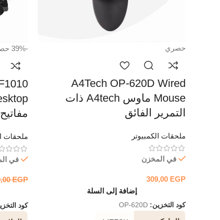
حصري
-39%
حص
A4Tech OP-620D Wired
F1010
Mouse ماوس A4tech ذات
التمرير الفائق
مفاتيح A4Tech كاملة الح
ملحقات الكمبيوتر
ملحقات ال
في المخزن
في ال
309,00
EGP
0,00
EGP
إضافة إلى السلة
كود التخزين:
OP-620D
كود التخز