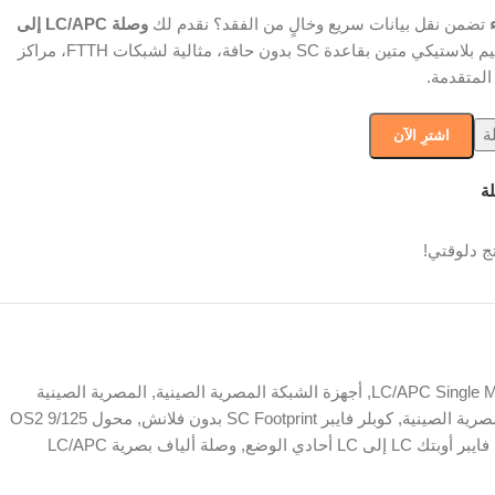
تضمن نقل بيانات سريع وخالٍ من الفقد؟ نقدم لك
وصلة LC/APC إلى
بتصميم بلاستيكي متين بقاعدة SC بدون حافة، مثالية لشبكات FTTH، مراكز
المتقدمة.
ة
اشترِ الآن
ة
ج دلوقتي!
LC/APC Single M
,
أجهزة الشبكة المصرية الصينية
,
المصرية الصينية
صرية الصينية
,
كوبلر فايبر SC Footprint بدون فلانش
,
محول OS2 9/125
بتك LC إلى LC أحادي الوضع
,
وصلة ألياف بصرية LC/APC